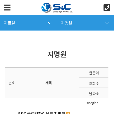
자료실
지명원
지명원
글쓴이
번호
제목
조회
날짜
sncght
S&C 글로벌하이테크 지명원